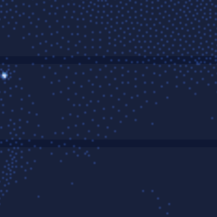
塞与76人逆袭连胜两场成功逼平
2026-06-20 00:26
阅读 32 次