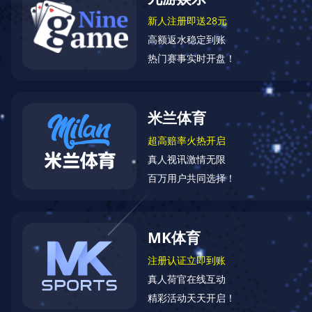
韧性十足活