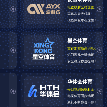
迎来抢七大战