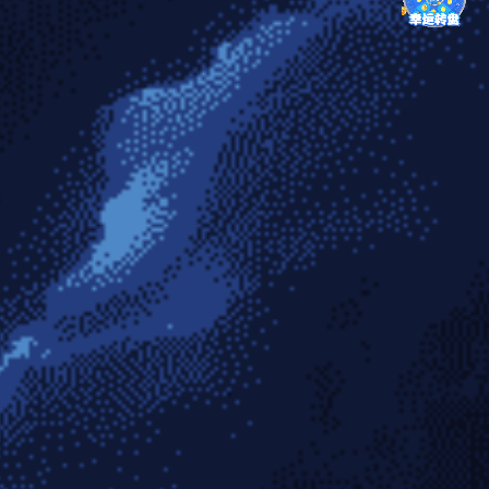
凭借其个人能力，多次在关键
创造机会。特别是在第六场逆
出了超强的大心脏，无论是在
每一次进攻机会，将比分不断
因此，可以说，在这个充满竞
。
并进一步巩固防守体系，那么
同克服心理压力。在抢七大战