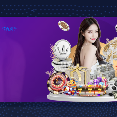
K体育
· 体育观看更
球迷专属的数字主场。
mk体育网页版
提供多终端支持
事推荐，让你随时随地畅享体育内容。
网页端入口
下载APP