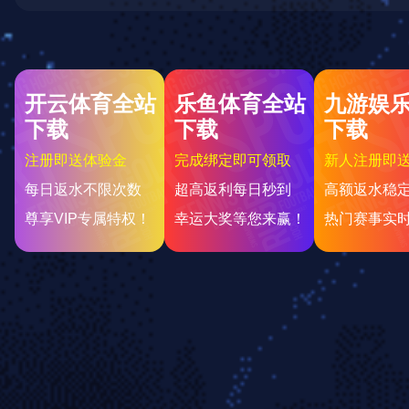
首页
体育头条
正
在2023年NBA季后赛的
韧性与团队合作，在连败之后
较量，更是心理素质和团队精
面进行详细分析，以揭示这
1、活塞与76人
本次系列赛，最令人印象深
没有因此气馁，而是选择直
局势。这种坚韧不拔的精神
与此同时，费城76人在面临
逐渐找到了破解他们防线的方
是他们作为一支季后赛常客