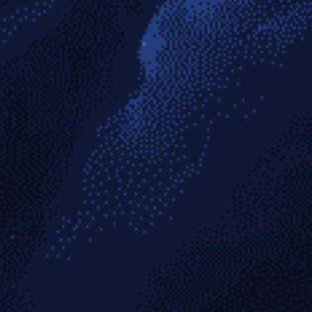
就会被对手抓住机会反扑。
要重新审视之前几场比赛暴露出来的问题，并制定针对性的解决
生重大影响，因此教练组必须做好充分准备。同时，全队需要树
。
争夺将在双方历史上留下浓墨重彩的一笔，也是年轻球员成长历
得我们期待接下来的精彩表现和奋斗精神。
展示了两支球队各自独特风格及竞技精神。从活塞顽强拼搏到7
志。而这一切，不仅让观众享受到激烈赛事带来的快感，更让我
要性。
利，都将为接下来的NBA旅程增添新的故事篇章。而这种紧张
好者关注，希望大家能共同见证这一历史时刻！