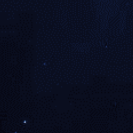
C罗社交媒体分享训练照片期待
在全球瞩目的世界杯即将来临之际，葡
2026-07-17
东契奇因腿筋伤势缺席半决赛首
在2023年NBA季后赛的紧张氛围中
2026-06-26
名记预测哈滕重返雷霆文班成对
在NBA的舞台上，球员的转会和交易
2026-07-04