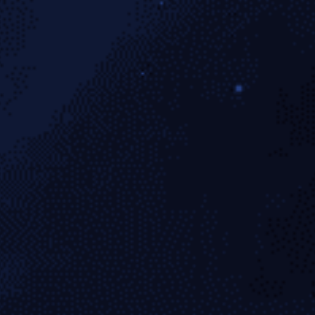
无…
曝
利最具影响力的足球球队之一，拥有...