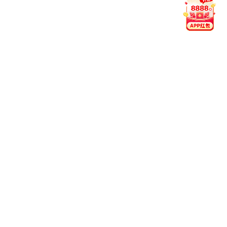
通过分析拉瓦内利关于尤文前锋DV9及薪水与实力关系的观
点，我们可以看到体育竞技领域并不是单一因素主导成果，
而是多个因素交织共同作用下形成的一种复杂局面。从个人
能力到团队合作，再到俱乐部管理，每一个环节都值得深入
探讨和优化。
最终，要想使得尤文图斯重新回到巅峰，不仅需要关注当前
阵容中核心球员的发展，也需把目光投向那些潜力无限且充
满激情的小将。只有这样才能确保球队始终保持竞争力，实
现可持续发展目标，为广大支持者带来更多精彩瞬间。
分享到：