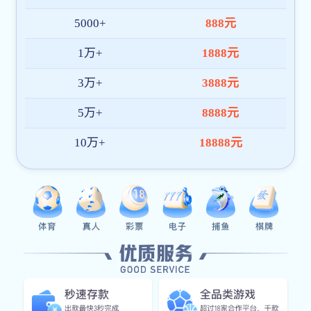
其次，DV9在场上的跑位和配合也受到了一定程度的批评。
他似乎缺乏与队友之间良好的默契，这导致他常常无法找到
最佳进攻位置。此外，他在面对防守时显得有些犹豫，不够
果断，这无疑影响了他的整体表现。
最后，从战术角度来看，教练对于DV9使用的方法可能也存
在问题。如果没有适合他的战术体系，即便是再优秀的前锋
也难以发挥出自己的最佳水平。因此，在分析DV9时，我们
不仅要考虑个人能力，还要全面评估团队配合及战术安排。
2、薪水与实力关系探讨
拉瓦内利提到，“薪水低的前锋更具实力”，这种说法引起了
众多人的兴趣。首先，薪水高往往意味着巨大的压力，对于
一些年轻球员来说，他们可能会因为高额工资而背负更多心
理负担。这种压力可能阻碍他们发挥真实水平，而那些拿着
相对低工资的人则能够更加放松地投入比赛。