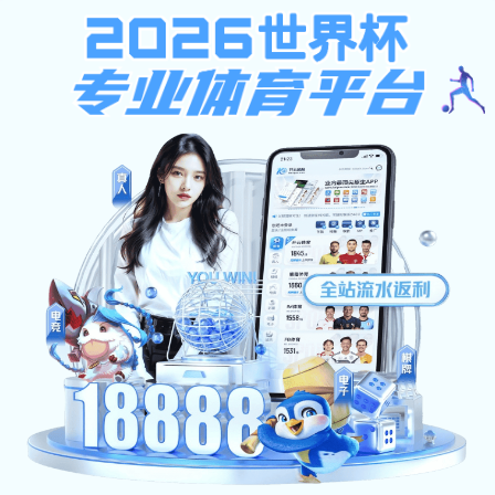
注册入口
MK体育
· 体育观看更便捷
连接你的赛事视野，打造球迷专属的数字主场。
mk体育
网页版
提供多终端支持、高清视频、 实时比分与赛事推
荐，让你随时随地畅享体育内容。
网页端入口
下载APP