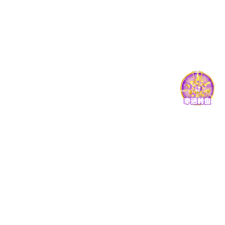
案，使他们发挥出最佳状态。此外，他还会关注团队配合，
通过加强默契度来提升整体竞技水平。
其次，在心理素质方面，作为外籍主帅，马尔德拉能给球员
们带来不同于本土教练的新视角与激励方式。他懂得如何调
动球员积极性，使他们在场上充分发挥潜力。此外，他还会
通过建立良好的团队氛围，使每一名球员都感受到归属感，
从而增强斗志。
最后，通过引进新的技术与战术理念，将让乌克兰国家队在
国际赛场上拥有更多变化与选择，提高面对强敌时不被压制
的能力。这种变化或许是实现突破的重要关键所在，有望帮
助他们争取更好的成绩。
4、球迷和媒体期待
随着马尔德拉正式上任，各界对此充满期待。很多忠实球迷