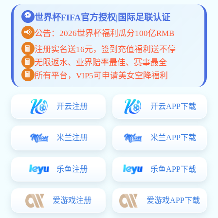
乌克兰国家队迎来首位外籍主帅马尔德
拉曾任米兰助教助力球队新征程
2026-06-25 21:12
阅读 29 次