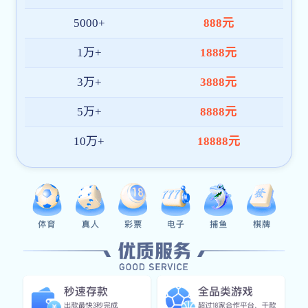
涯奠定了坚实基础。
在职业生涯中，马尔德拉曾效力于多个欧洲俱乐部，积累了
丰富的一线队比赛经验。他对于不同联赛和文化背景有着深
刻理解，这使得他能够灵活运用多种战术手段。同时，他也
曾担任过各级别球队的助理教练，在这个过程中不断学习并
完善自己的执教技巧。
作为首位外籍主帅，马尔德拉面临的不仅是技术上的挑战，
还有文化适应的问题。但他凭借强大的适应能力，相信能迅
速融入乌克兰国家队，为球队带来新气象。
2、米兰助教经历的重要性
在米兰担任助教期间，马尔德拉接触到了世界顶级足球理
念。他参与制定战术计划，以及训练方案，因此对高水平比
赛有着独特的见解。在这段时间内，他不仅学习到了如何管