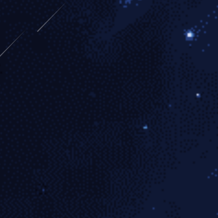
对于即将到来的巴西世界杯
充分准备，就有可能实现突
接挑战。
他特别提及巴西队作为东道
难。在他看来，成功不仅仅
此外，他还鼓励所有参与者
回昔日荣光，再次向冠军发
4、球队团结的
安切洛蒂强调，在追求冠军
持，更需要成员间彼此信任
此外，为了增强团队氛围，
励球员发挥出最佳状态，而