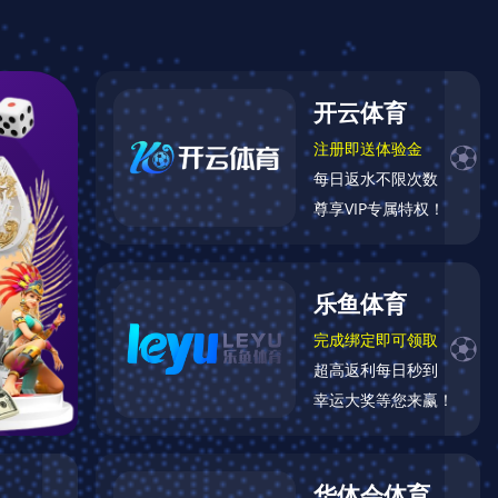
App
公司
体育
注册入口
简介
头条
便捷
、高清视频、 实时比分与赛