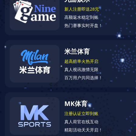
安切洛蒂谈