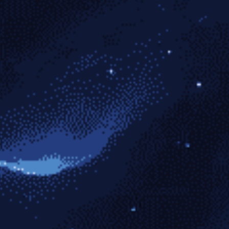
量。
最终，在追求胜利之路上，
其球队不断追逐梦想的重要
总结：
综上所述，安切洛蒂关于意
施。通过加强青年人才培养
心，也激励着无数热爱这项
正如安切洛蒂所说，只要大
待看到更加精彩纷呈的比赛
分享到：