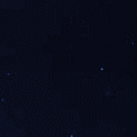
下一篇
摩根称约克雷斯在阿森纳关键时刻