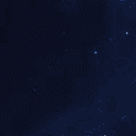
通过他的努力，不少年轻球
人才树立了前进方向。此外
从长远看，恩古莫哈所做出
项运动之中。不仅如此，他
4、所代表的未
荣膺年度最佳本土新秀与最
予。这样的成就鼓舞着更多
此外，作为当代足球运动员
们正确认识职业生涯中的机
总之，通过自身的不懈奋斗
彩表现！
总结：