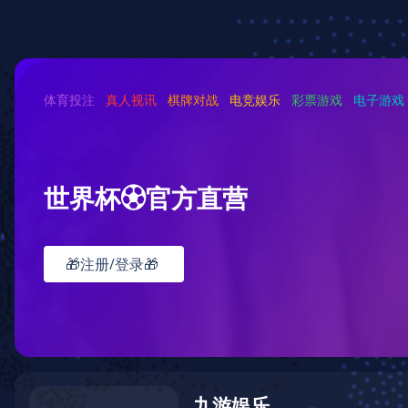
M
连接你的赛事视野，打造