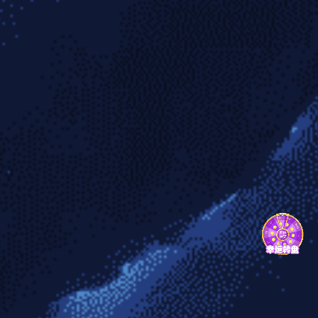
迷们的认可。他在比赛中的灵
多个关键比赛中，恩古莫哈都
充满期待。他不仅是一名优秀
的战术思路，还为整个团队注