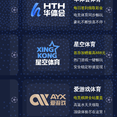
金球员双料奖项