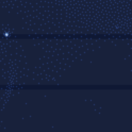
英超年度最佳本土新秀与最佳奖学
2026-06-11 15:24
阅读 39 次