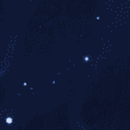
挑战时应有的坚持与毅力。
出表现
凭借其卓越的技术能力和敏锐的场上嗅觉，很快赢得了教练和球
球队在进攻端更加犀利，有效提高了球队整体竞技水平。
能力，不仅能有效补位，还能通过抢断为球队创造反击机会。在
现无疑帮助球队取得了不少胜利。
业生涯初期，但恩古莫哈展现出的冷静与成熟，让人对他的未来
的重要一员。
赛的贡献
哈在短时间内就成为了球队的一道亮丽风景线。他不仅带来了新
极向上的态度感染着周围每一个人。